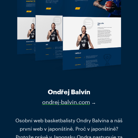
Ondřej Balvín
ondrej-balvin.com
→
Osobní web basketbalisty Ondry Balvína a náš
první web v japonštině. Proč v japonštině?
Protože právě v Japonsku Ondra nastupuje za