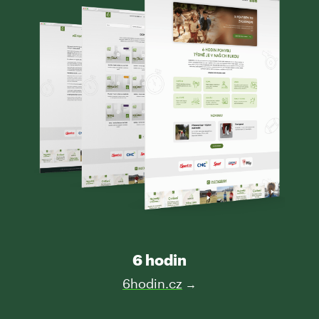
6 hodin
6hodin.cz
→