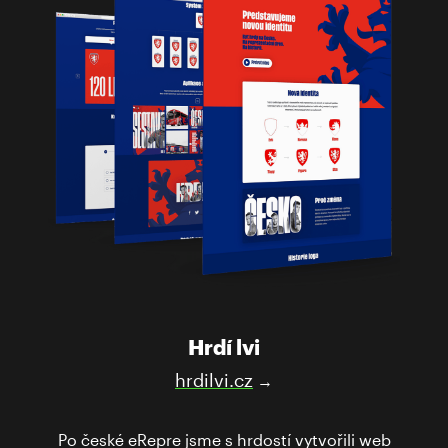
Hrdí lvi
hrdilvi.cz
→
Po české eRepre jsme s hrdostí vytvořili web