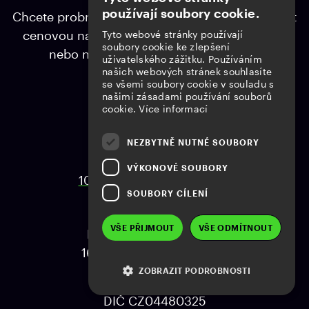
používají soubory cookie.
Chcete probrat možnosti spolupráce nebo získat
cenovou nabídku? Můžeme se potkat osobně
Tyto webové stránky používají
soubory cookie ke zlepšení
nebo na kterékoliv online platformě.
uživatelského zážitku. Používáním
našich webových stránek souhlasíte
se všemi soubory cookie v souladu s
+420 774 303 305
našimi zásadami používání souborů
cookie.
Více informací
info@elasticle.cz
www.elasticle.cz
NEZBYTNĚ NUTNÉ SOUBORY
Kytínská 1626/5
VÝKONOVÉ SOUBORY
102 00 Praha 15 - Hostivař
SOUBORY CÍLENÍ
Fakturační adresa
VŠE PŘIJMOUT
VŠE ODMÍTNOUT
K Horoměřicům 1184/41
165 00 Praha 6 - Suchdol
ZOBRAZIT PODROBNOSTI
IČ 04480325
DIČ CZ04480325